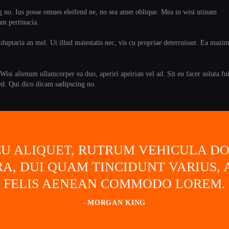
ng no. Ius posse omnes eleifend ne, no sea amet oblique. Mea in wisi utinam
am pertinacia.
uptaria an mel. Ut illud maiestatis nec, vis cu propriae deterruisset. Ea mazim 
 Wisi alienum ullamcorper ea duo, aperiri apeirian vel ad. Sit eu facer soluta fu
ed. Qui dico dicam sadipscing no.
U ALIQUET, RUTRUM VEHICULA DOL
A, DUI QUAM TINCIDUNT VARIUS,
FELIS AENEAN COMMODO LOREM.
MORGAN KING