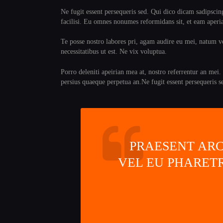
Ne fugit essent persequeris sed. Qui dico dicam sadipsci
facilisi. Eu omnes nonumes reformidans sit, et eam aperi
Te posse nostro labores pri, agam audire eu mei, natum vol
necessitatibus ut est. Ne vix voluptua.
Porro deleniti apeirian mea at, nostro referrentur an mei.
persius quaeque perpetua an.Ne fugit essent persequeris s
PRAESENT ARC
VEL EU PHARETR