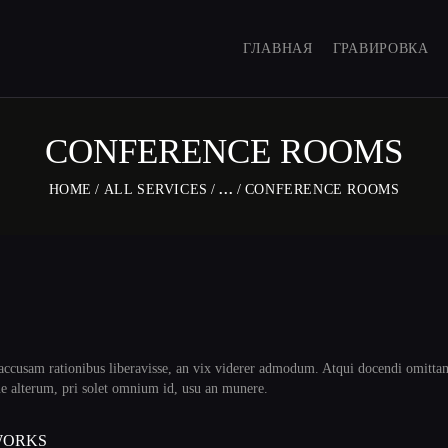
ГЛАВНАЯ
ГЛАВНАЯ
ГРАВИРОВКА
ГРАВИРОВКА
ALEXANDER SURMAK
МАГАЗИН
CONFERENCE ROOMS
О НАС
HOME
ALL SERVICES
...
CONFERENCE ROOMS
КОНТАКТЫ
ЯЗЫК:
 accusam rationibus liberavisse, an vix viderer admodum. Atqui docendi omitta
e alterum, pri solet omnium id, usu an munere.
 WORKS