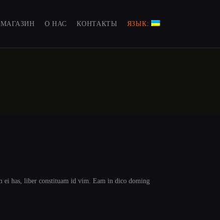
МАГАЗИН
О НАС
КОНТАКТЫ
ЯЗЫК:
m ei has, liber constituam id vim. Eam in dico doming