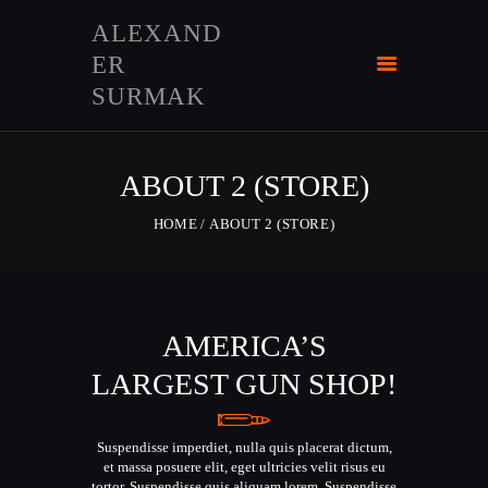
ALEXAND
ER
ALEXANDER SURMAK
SURMAK
HOME
ENGRAVING
ABOUT 2 (STORE)
SHOP
ABOUT US
HOME
ABOUT 2 (STORE)
CONTACS
LANGUAGE:
AMERICA’S
LARGEST GUN SHOP!
Suspendisse imperdiet, nulla quis placerat dictum,
et massa posuere elit, eget ultricies velit risus eu
tortor. Suspendisse quis aliquam lorem. Suspendisse